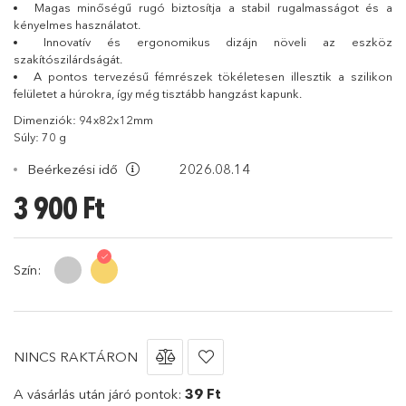
Magas minőségű rugó biztosítja a stabil rugalmasságot és a
kényelmes használatot.
Innovatív és ergonomikus dizájn növeli az eszköz
szakítószilárdságát.
A pontos tervezésű fémrészek tökéletesen illesztik a szilikon
felületet a húrokra, így még tisztább hangzást kapunk.
Dimenziók: 94x82x12mm
Súly: 70 g
Beérkezési idő
2026.08.14
3 900
Ft
Szín:
NINCS RAKTÁRON
A vásárlás után járó pontok:
39 Ft