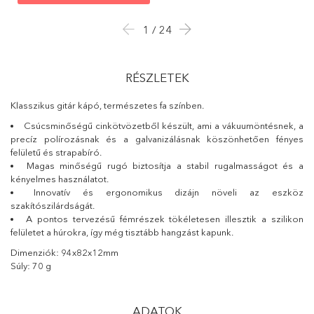
1 / 24
RÉSZLETEK
Klasszikus gitár kápó, természetes fa színben.
Csúcsminőségű cinkötvözetből készült, ami a vákuumöntésnek, a
precíz polírozásnak és a galvanizálásnak köszönhetően fényes
felületű és strapabíró.
Magas minőségű rugó biztosítja a stabil rugalmasságot és a
kényelmes használatot.
Innovatív és ergonomikus dizájn növeli az eszköz
szakítószilárdságát.
A pontos tervezésű fémrészek tökéletesen illesztik a szilikon
felületet a húrokra, így még tisztább hangzást kapunk.
Dimenziók: 94x82x12mm
Súly: 70 g
ADATOK